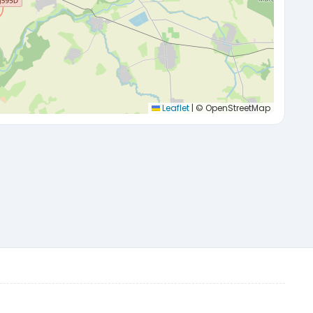
Leaflet
|
© OpenStreetMap