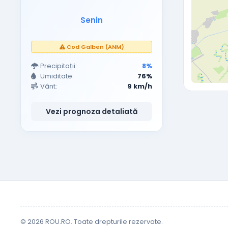
Senin
Cod Galben (ANM)
Precipitații:
8%
Umiditate:
76%
Vânt:
9 km/h
Vezi prognoza detaliată
© 2026 ROU.RO. Toate drepturile rezervate.