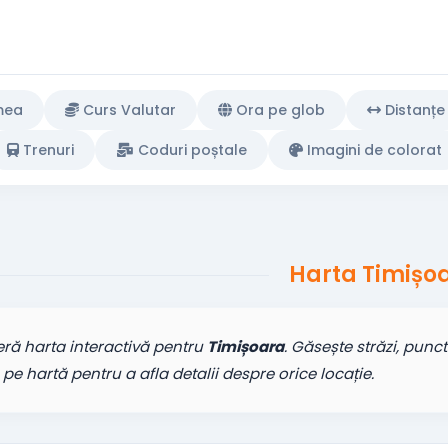
mea
Curs Valutar
Ora pe glob
Distanțe
Trenuri
Coduri poștale
Imagini de colorat
Harta Timișo
ră harta interactivă pentru
Timișoara
. Găsește străzi, punc
c pe hartă pentru a afla detalii despre orice locație.