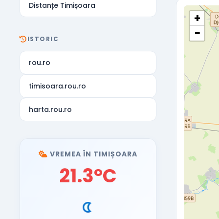
Distanțe Timișoara
+
−
ISTORIC
rou.ro
timisoara.rou.ro
harta.rou.ro
VREMEA ÎN TIMIȘOARA
21.3°C