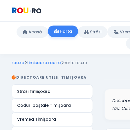
R
O
U
RO
•
Harta
Acasă
Străzi
Vre
rou.ro
timisoara.rou.ro
harta.rou.ro
DIRECTOARE UTILE: TIMIȘOARA
Străzi Timișoara
Descope
Coduri poștale Timișoara
tău. Cli
Vremea Timișoara